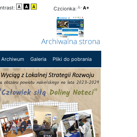
ntrast:
A-
A+
Czcionka:
Archiwum
Galeria
Pliki do pobrania