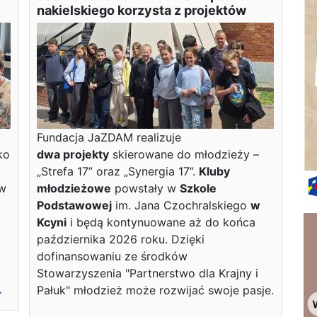
nakielskiego korzysta z projektów
Fundacja JaZDAM realizuje
ko
dwa projekty
skierowane do młodzieży –
„Strefa 17” oraz „Synergia 17”.
Kluby
 w
młodzieżowe
powstały w
Szkole
Podstawowej
im. Jana Czochralskiego
w
Kcyni
i będą kontynuowane aż do końca
października 2026 roku. Dzięki
dofinansowaniu ze środków
Stowarzyszenia "Partnerstwo dla Krajny i
.
Pałuk" młodzież może rozwijać swoje pasje.