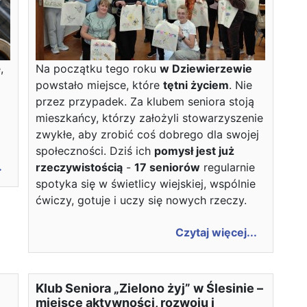
,
Na początku tego roku
w Dziewierzewie
powstało miejsce, które
tętni życiem
. Nie
przez przypadek. Za klubem seniora stoją
mieszkańcy, którzy założyli stowarzyszenie
zwykłe, aby zrobić coś dobrego dla swojej
społeczności. Dziś ich
pomysł jest już
.
rzeczywistością
-
17 seniorów
regularnie
spotyka się w świetlicy wiejskiej, wspólnie
ćwiczy, gotuje i uczy się nowych rzeczy.
Czytaj więcej...
Klub Seniora „Zielono żyj” w Ślesinie –
miejsce aktywności, rozwoju i