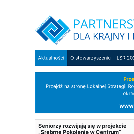
Aktualności
O stowarzyszeniu
LSR 20
Prze
Przejdź na stronę Lokalnej Strategii 
okre
www.r
Seniorzy rozwijają się w projekcie
„Srebrne Pokolenie w Centrum”